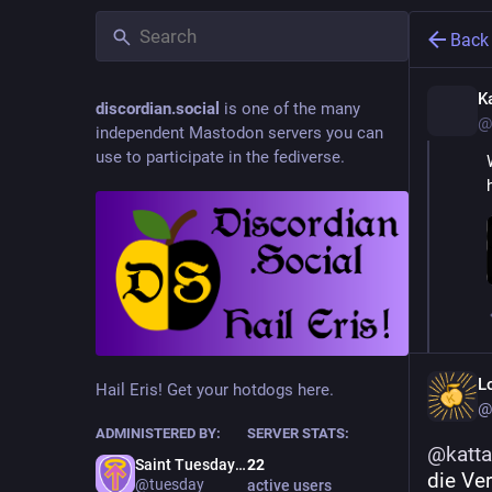
Back
K
discordian.social
is one of the many
@
independent Mastodon servers you can
use to participate in the fediverse.
L
Hail Eris! Get your hotdogs here.
@
ADMINISTERED BY:
SERVER STATS:
@
katt
Saint Tuesday
22
die Ve
@tuesday
active users