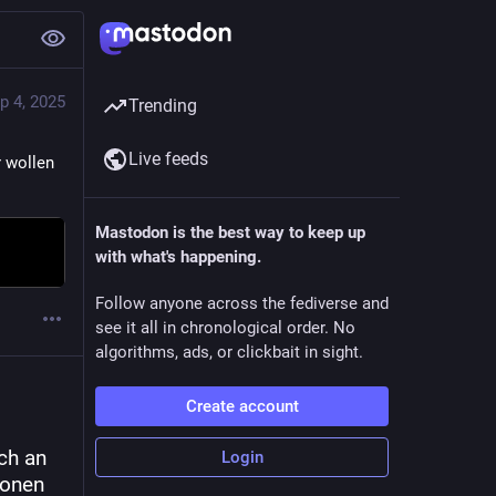
p 4, 2025
Trending
Live feeds
 wollen 
Mastodon is the best way to keep up
with what's happening.
Follow anyone across the fediverse and
see it all in chronological order. No
algorithms, ads, or clickbait in sight.
Create account
h an 
Login
onen 