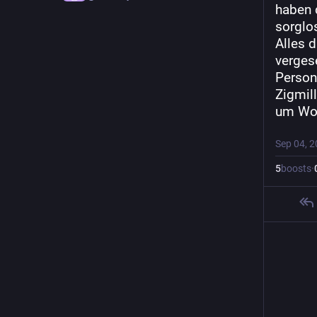
haben 
sorglos
Alles 
verges
Person
Zigmill
um Woh
Sep 04, 
5
boosts
·