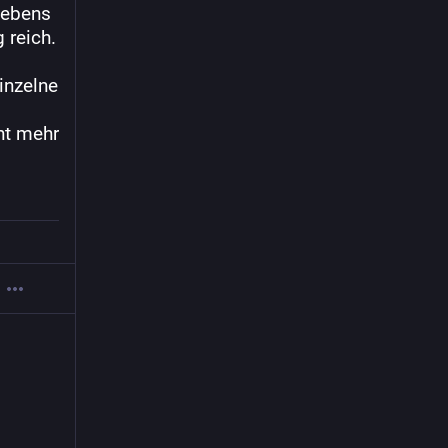
ebens 
 reich. 
nzelne 
ht mehr 