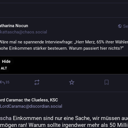
atharina Nocun
Se
kattascha@chaos.social
Wäre mal ne spannende Interviewfrage: „Herr Merz, 65% ihrer Wähler
hohe Einkommen stärker besteuern. Warum passiert hier nichts?“
Hide
ALT
35
ord Caramac the Clueless, KSC
LordCaramac@discordian.social
ascha
 Einkommen sind nur eine Sache, wir müssen auc
rmögen ran! Warum sollte irgendwer mehr als 50 Milli